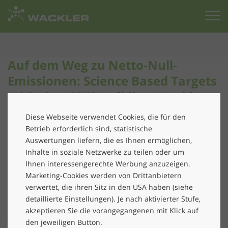
Zur
Startseite
Auf dem Weg zu Netto-Null-
Emissionen: Science Based Targets
Initiative (SBTi) validiert Wacklers
Klimaziele
Diese Webseite verwendet Cookies, die für den
Betrieb erforderlich sind, statistische
Die Wackler Group verpflichtet sich freiwillig,
Auswertungen liefern, die es Ihnen ermöglichen,
bis 2045 Netto-Null-Treibhausgasemissionen
Inhalte in soziale Netzwerke zu teilen oder um
entlang der gesamten Wertschöpfungskette
Ihnen interessengerechte Werbung anzuzeigen.
zu erreichen.
Marketing-Cookies werden von Drittanbietern
verwertet, die ihren Sitz in den USA haben (siehe
Die Wackler Group zählt zu den Vorreitern für
detaillierte Einstellungen). Je nach aktivierter Stufe,
nachhaltige Dienstleistungen
. Bereits seit über 15
akzeptieren Sie die vorangegangenen mit Klick auf
Jahren verfolgen wir unseren „Grünen Weg“ und
den jeweiligen Button.
gestalten aktiv den Wandel hin zu nachhaltigen