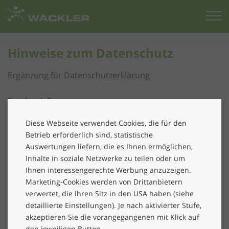
Zur
Startseite
Hinweise zum Datenschutz
Ergänzung für Datenschutzerklärung
Facebook-Fanpage
Diese Webseite verwendet Cookies, die für den
Gemeinsam verantwortlich für die Fanpage sind
Betrieb erforderlich sind, statistische
Facebook Ireland Ltd . (4Grand Canal Square, Grand
Auswertungen liefern, die es Ihnen ermöglichen,
Canal Harbour, Dublin 2 Ireland; im
Inhalte in soziale Netzwerke zu teilen oder um
FolgendenFacebook Ireland) sowie wir, die Wackler
Ihnen interessengerechte Werbung anzuzeigen.
Holding SE (Schatzbogen 39 ,81829 München,
Marketing-Cookies werden von Drittanbietern
service@wackler-group.de, Tel.: +49 (0) 89 420490-0,Fax:
verwertet, die ihren Sitz in den USA haben (siehe
+49 (0) 89 420490-45; im Folgenden: Wackler oder wir).
detaillierte Einstellungen). Je nach aktivierter Stufe,
akzeptieren Sie die vorangegangenen mit Klick auf
Auf der Fanpage werden aktuelle Informationen rund
den jeweiligen Button.