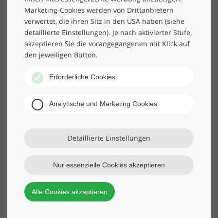
Management, Gebäudereinigung, Robotik, Sicherheits-
Marketing-Cookies werden von Drittanbietern
und Personaldienstleistungen, Beratung für Klima und
verwertet, die ihren Sitz in den USA haben (siehe
Umwelt sowie ESG-Software. Seit über 117 Jahren
detaillierte Einstellungen). Je nach aktivierter Stufe,
setzen wir Maßstäbe für Qualität und Innovation. Mit
akzeptieren Sie die vorangegangenen mit Klick auf
unseren GREEN SERVICES bieten wir ganzheitlich
den jeweiligen Button.
nachhaltige Lösungen und schaffen einen nachhaltigen
Mehrwert für Menschen und Unternehmen.
Erforderliche Cookies
Analytische und Marketing Cookies
Wer wir sind
Wir sind ein starker Partner für Unternehmen
Detaillierte Einstellungen
unterschiedlichster Branchen und Größen. Mit den
Dienstleistungen unserer
5 Tochtergesellschaften
Nur essenzielle Cookies akzeptieren
kümmern wir uns mit rund
8.300 Mitarbeiter*innen
und an
44 Standorten
in ganz Deutschland darum,
Alle Cookies akzeptieren
dass Betriebsprozesse reibungslos und wirtschaftlich
funktionieren, sorgen für qualifiziertes Fachpersonal