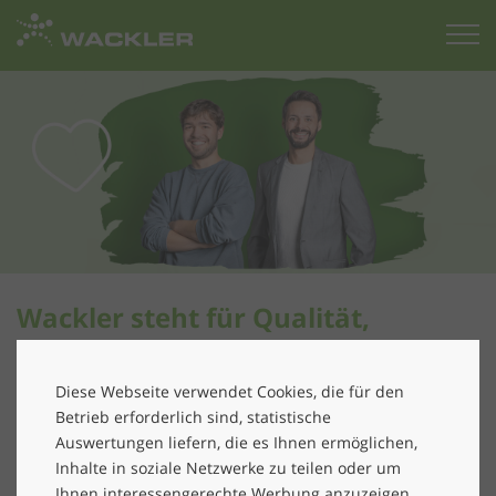
Zur
Startseite
Wackler steht für Qualität,
Nachhaltigkeit, Innovation
Diese Webseite verwendet Cookies, die für den
Willkommen bei der Wackler Holding!
Betrieb erforderlich sind, statistische
Auswertungen liefern, die es Ihnen ermöglichen,
Wir sind ein modernes Multi-Brand-
Inhalte in soziale Netzwerke zu teilen oder um
Dienstleistungsunternehmen für die Bereiche Facility
Ihnen interessengerechte Werbung anzuzeigen.