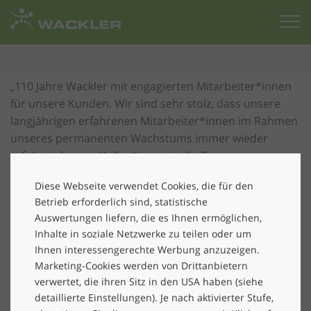
Zur
Startseite
„110 Jahre Wackler mit engagierten Mitarbeiter*innen
für unsere Kunden. Wir sind sehr stolz, dass unsere
langjährigen erfahrenen Mitarbeiter*innen im Rahmen
unseres permanenten Wachstums immer wieder
erfolgreich neue Kolleg*innen in die Teams
integrieren“, so Birgit Ullrich, Geschäftsführerin der
Diese Webseite verwendet Cookies, die für den
Wackler Service Group Süd. „Wir haben
Betrieb erforderlich sind, statistische
Mitarbeiter*innen mit über 40 Jahren
Auswertungen liefern, die es Ihnen ermöglichen,
Betriebszugehörigkeit und freuen uns über jeden
Inhalte in soziale Netzwerke zu teilen oder um
Jubilar auf dem Weg dahin, denn jede*r hatte ja mal
Ihnen interessengerechte Werbung anzuzeigen.
ihren/seinen ersten Tag bei uns.“
Marketing-Cookies werden von Drittanbietern
verwertet, die ihren Sitz in den USA haben (siehe
Wir gratulieren recht herzlich
detaillierte Einstellungen). Je nach aktivierter Stufe,