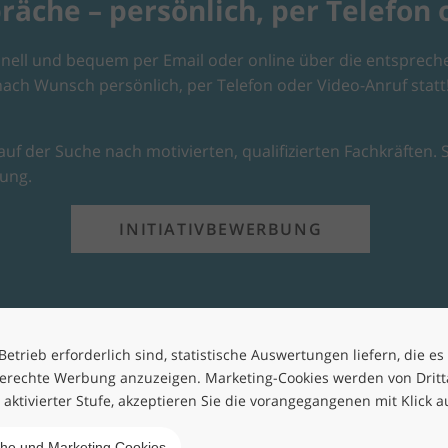
che – persönlich, per Telefon 
nell und bequem per Email oder online über die entspreche
ch Wunsch persönlich, per Telefon oder Video-Anruf statt
uf der Suche nach motivierten, qualifizierten Fachkräften. S
bung.
INITIATIVBEWERBUNG
etrieb erforderlich sind, statistische Auswertungen liefern, die es
erechte Werbung anzuzeigen. Marketing-Cookies werden von Drittan
h aktivierter Stufe, akzeptieren Sie die vorangegangenen mit Klick a
che und Marketing Cookies