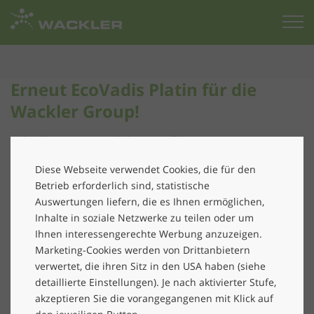
Zur
Startseite
Erneut EcoVadis Platin für die
Wackler Group!
Mit dieser Auszeichnung für unsere
Nachhaltigkeitsleistung zählen wir zum
Diese Webseite verwendet Cookies, die für den
zweiten Mal in Folge zu den Top 1%.
Betrieb erforderlich sind, statistische
Auch dieses Jahr wurde die Wackler Group als
Auswertungen liefern, die es Ihnen ermöglichen,
Inhalte in soziale Netzwerke zu teilen oder um
Anerkennung ihrer Nachhaltigkeitsleistung mit der
Ihnen interessengerechte Werbung anzuzeigen.
EcoVadis-Platinmedaille ausgezeichnet. Damit zählen
Marketing-Cookies werden von Drittanbietern
wir zum zweiten Mal in Folge zu den Top 1% aller
verwertet, die ihren Sitz in den USA haben (siehe
bewerteten Unternehmen weltweit. Besonders stolz
detaillierte Einstellungen). Je nach aktivierter Stufe,
sind wir, dass wir uns
in allen Bewertungskategorien
akzeptieren Sie die vorangegangenen mit Klick auf
deutlich verbessern
konnten.