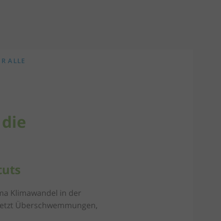
R ALLE
 die
tuts
ma Klimawandel in der
zuletzt Überschwemmungen,