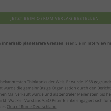
JETZT BEIM OEKOM VERLAG BESTELLEN
n innerhalb planetarere Grenzen
lesen Sie im
Interview mi
r bekanntesten Thinktanks der Welt. Er wurde 1968 gegründet
nnt wurde die gemeinnützige Organisation durch den Berich
onen Mal verkauft wurde und als zentraler Meilenstein bis h
rkt. Wackler Vorstand/CEO Peter Blenke engagiert sich für
 des
Club of Rome Deutschland
.