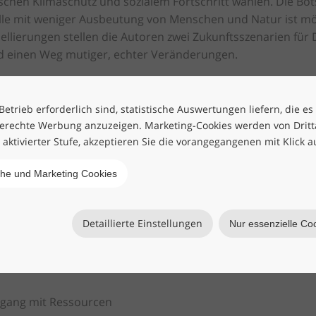
chen Klimaschutz und sozialem Fortschritt wählen. Die Bo
alle mit weniger Ausbeutung von Menschen und Natur ist mö
lierungen stellen die Autoren zwei Zukunftsszenarien für
nd einen Weg mutiger, echter Veränderungen.
nisse der erfolgreichen Studie „Earth for All“ des Club of 
nd konkrete Perspektiven
für wirksame Lösungen:
etrieb erforderlich sind, statistische Auswertungen liefern, die es
erechte Werbung anzuzeigen. Marketing-Cookies werden von Drittan
Ungleichheit und Armut
h aktivierter Stufe, akzeptieren Sie die vorangegangenen mit Klick a
che und Marketing Cookies
volle Landwirtschaft und Ernährung
Detaillierte Einstellungen
Nur essenzielle Co
gang mit Ressourcen