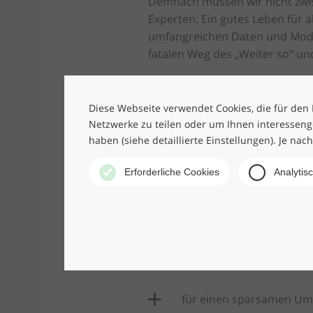
Demnach müssen wir nicht zwis
Experten: Ein gutes Leben für 
umfangreichen Daten und Model
fatalen Weg des „Weiter so“ u
Das Buch überträgt die Erkennt
wissenschaftlich fundierte u
Diese Webseite verwendet Cookies, die für den B
Netzwerke zu teilen oder um Ihnen interesseng
für die Bekämpfung von 
haben (siehe detaillierte Einstellungen). Je nac
Erforderliche Cookies
Analytis
für echte Gleichstellung
für eine verantwortungs
für die Energiewende
für einen sparsamen Um