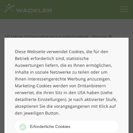
Zur
Startseite
10 Jahre Unternehmenszugehörigkeit - Florian B.
Wackler erhielt am 07.05.2018 aus den Händen seines
Vaters und Aufsichtsratsvorsitzenden der Wackler
Diese Webseite verwendet Cookies, die für den
Betrieb erforderlich sind, statistische
Holding SE Friedrich P. Wackler den „Wackler-Award“.
Auswertungen liefern, die es Ihnen ermöglichen,
Der Jubilar repräsentiert heute im Unternehmen die
Inhalte in soziale Netzwerke zu teilen oder um
vierte Wackler-Generation.
Ihnen interessengerechte Werbung anzuzeigen.
Marketing-Cookies werden von Drittanbietern
Wackler ist ein Familienunternehmen, werden auch Sie
verwertet, die ihren Sitz in den USA haben (siehe
Teil davon.
Hier geht es zur Karriere-Seite.
detaillierte Einstellungen). Je nach aktivierter Stufe,
akzeptieren Sie die vorangegangenen mit Klick auf
den jeweiligen Button.
Erforderliche Cookies