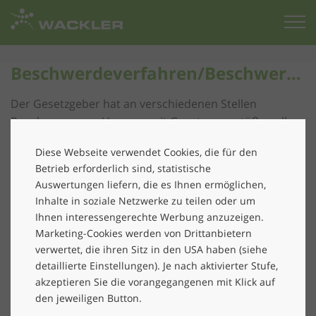
Zur
Startseite
Beschwerdeverfahren/Beschwerdestelle
Der Gesetzgeber hat an verschiedenen Stellen
Regelungen zum Umgang mit Gesetzesverstößen aller
Art vorgesehen. Dabei regelt das
Diese Webseite verwendet Cookies, die für den
Hinweisgeberschutzgesetz („
HinSchG
“) den Schutz
Betrieb erforderlich sind, statistische
hinweisgebender Personen, die im
Auswertungen liefern, die es Ihnen ermöglichen,
Zusammenhang/Vorfeld ihrer beruflichen Tätigkeit
Inhalte in soziale Netzwerke zu teilen oder um
Informationen über Verstöße erlangt haben und diese
Ihnen interessengerechte Werbung anzuzeigen.
Verstöße offenlegen. Das
Marketing-Cookies werden von Drittanbietern
Lieferkettensorgfaltspflichtengesetz („
LkSG
“) normiert
verwertet, die ihren Sitz in den USA haben (siehe
unternehmerische Sorgfaltspflichten zur Vermeidung
detaillierte Einstellungen). Je nach aktivierter Stufe,
von Menschenrechtsverletzungen in Lieferketten. Den
akzeptieren Sie die vorangegangenen mit Klick auf
beiden Gesetzen ist gemein, dass eine Meldestelle
den jeweiligen Button.
(HinSchG) bzw. ein angemessenes