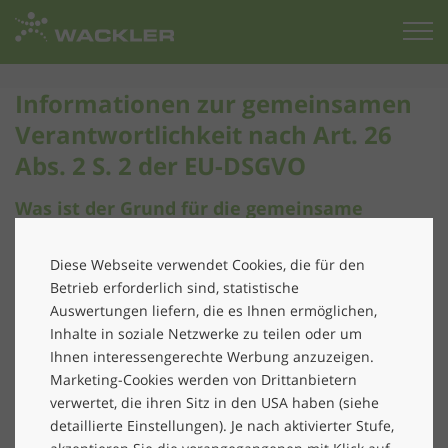
Zur
Startseite
Informationen zur gemeinsamen
Verantwortlichkeit nach Art. 26
Abs. 2 S. 2 der EU-DSGVO
Was ist der Grund für die gemeinsame
Verantwortlichkeit?
Diese Webseite verwendet Cookies, die für den
Bei der Arbeitnehmerüberlassung arbeitet die Avento
Betrieb erforderlich sind, statistische
Personal GmbH mit verschiedenen Kunden eng
Auswertungen liefern, die es Ihnen ermöglichen,
zusammen. Dies betrifft auch die Verarbeitung Ihrer
Inhalte in soziale Netzwerke zu teilen oder um
persönlichen Daten. Die Parteien haben gemeinsam
Ihnen interessengerechte Werbung anzuzeigen.
die Reihenfolge der Verarbeitung dieser Daten in den
Marketing-Cookies werden von Drittanbietern
einzelnen Prozessabschnitten festgelegt. Sie sind daher
verwertet, die ihren Sitz in den USA haben (siehe
innerhalb der nachfolgend beschriebenen
detaillierte Einstellungen). Je nach aktivierter Stufe,
Prozessabschnitte gemeinsam für den Schutz Ihrer