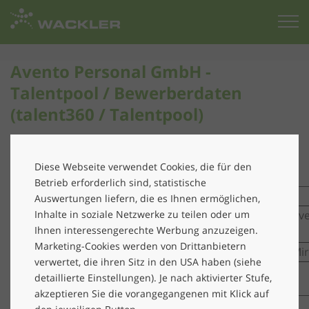
Zur
Startseite
Avento Personal GmbH -
Talentpool / Bewerberdaten
(talent360 / Talentpool)
Hinweispflicht nach Art. 13 / 14 der EU-DSGVO
Diese Webseite verwendet Cookies, die für den
Betrieb erforderlich sind, statistische
Angaben zum Verantwortlichen
Auswertungen liefern, die es Ihnen ermöglichen,
Inhalte in soziale Netzwerke zu teilen oder um
Verantwortlicher
Ave
Ihnen interessengerechte Werbung anzuzeigen.
gemäß Art. 4 Abs. 7 EU-DSGVO
Marketing-Cookies werden von Drittanbietern
Datenschutzbeauftragter
Mir
verwertet, die ihren Sitz in den USA haben (siehe
detaillierte Einstellungen). Je nach aktivierter Stufe,
akzeptieren Sie die vorangegangenen mit Klick auf
Zweck und Rechtsgrundlage