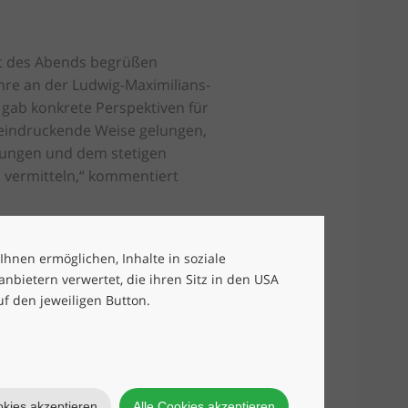
kt des Abends begrüßen
lehre an der Ludwig-Maximilians-
 gab konkrete Perspektiven für
eeindruckende Weise gelungen,
erungen und dem stetigen
u vermitteln,“ kommentiert
pirierenden Gesprächen, feinem
Mitwirkenden. Wir freuen uns
 Ihnen ermöglichen, Inhalte in soziale
bietern verwertet, die ihren Sitz in den USA
uf den jeweiligen Button.
okies akzeptieren
Alle Cookies akzeptieren