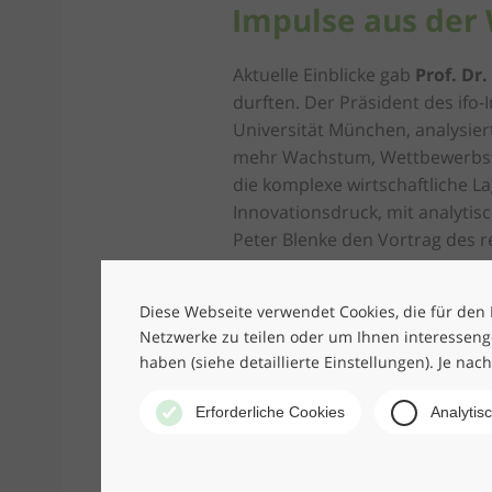
Impulse aus der 
Aktuelle Einblicke gab
Prof. Dr.
durften. Der Präsident des ifo-
Universität München, analysier
mehr Wachstum, Wettbewerbsfähi
die komplexe wirtschaftliche 
Innovationsdruck, mit analytis
Peter Blenke den Vortrag des
Wir blicken auf einen stimmung
Essen und guten Weinen - und s
Diese Webseite verwendet Cookies, die für den B
Netzwerke zu teilen oder um Ihnen interesseng
schon jetzt auf die Wine & Mor
haben (siehe detaillierte Einstellungen). Je nac
Erforderliche Cookies
Analytis