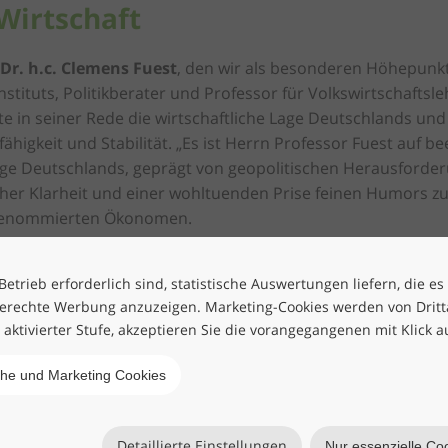
Wirtschaft
 Dr. h.c. Clemens Fuest
, den wir als besonderen Höhepun
Instituts, Politikberater und Professor für Volkswirtschafts
te in seiner Rede die wirtschaftliche Lage Deutschlands und
gkeit und Stabilität. „Es ist Herrn Professor Fuest auf b
Lage Deutschlands, geprägt von geopolitischen Herausford
cher Klarheit und einer wohltuenden Prise feinen Humors z
 renommierten Ökonomen.
svollen Abend im Bergson Kulturkraftwerk zurück - mit ins
agen ein herzliches Dankschön an alle Gäste, Partner und 
etrieb erforderlich sind, statistische Auswertungen liefern, die es
erechte Werbung anzuzeigen. Marketing-Cookies werden von Drittan
e 2026!
h aktivierter Stufe, akzeptieren Sie die vorangegangenen mit Klick a
che und Marketing Cookies
Detaillierte Einstellungen
Nur essenzielle Co