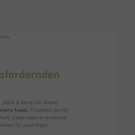
ITEN
usfordernden
t „Wine & More: Ein Abend
emens Fuest
, Präsident des ifo-
aft. Dabei teilte er fundierte
tiven für zukünftiges