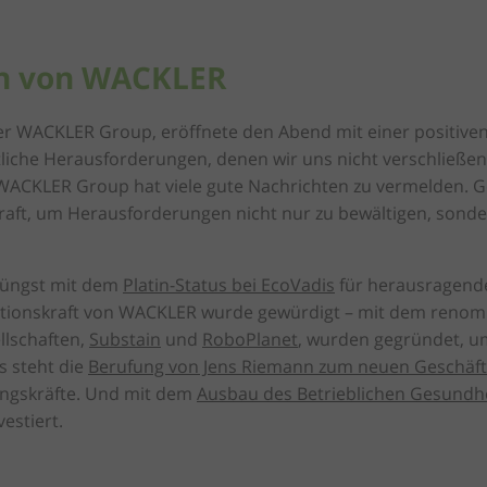
en von WACKLER
 WACKLER Group, eröffnete den Abend mit einer positiven Bo
ftliche Herausforderungen, denen wir uns nicht verschließe
 WACKLER Group hat viele gute Nachrichten zu vermelden. G
raft, um Herausforderungen nicht nur zu bewältigen, sonde
jüngst mit dem
Platin-Status bei EcoVadis
für herausragende
vationskraft von WACKLER wurde gewürdigt – mit dem reno
llschaften,
Substain
und
RoboPlanet
, wurden gegründet, u
s steht die
Berufung von Jens Riemann zum neuen Geschäft
ungskräfte. Und mit dem
Ausbau des Betrieblichen Gesund
estiert.