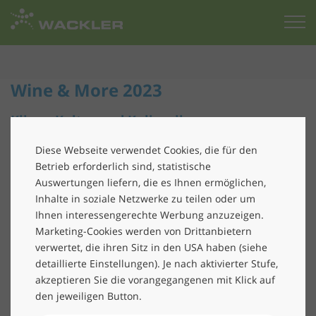
Zur
Startseite
Wine & More 2023
Klima, Kultur und Kulinarik
Auch in diesem Jahr war es uns eine große Freude,
Diese Webseite verwendet Cookies, die für den
unsere Kunden zur Wine & More, unserem
Betrieb erforderlich sind, statistische
traditionellen, vinophilen Sommerevent, begrüßen zu
Auswertungen liefern, die es Ihnen ermöglichen,
Inhalte in soziale Netzwerke zu teilen oder um
dürfen. Unter dem Motto „Klima, Kultur und Kulinarik“
Ihnen interessengerechte Werbung anzuzeigen.
gab es ausgewählte Weine, spannende Vorträge und
Marketing-Cookies werden von Drittanbietern
Gelegenheit zum Austausch beim Gasthof Rabenwirt
verwertet, die ihren Sitz in den USA haben (siehe
im grünen Isartal.
detaillierte Einstellungen). Je nach aktivierter Stufe,
akzeptieren Sie die vorangegangenen mit Klick auf
Durch den Abend führte
Sommelier Christian Frens
,
den jeweiligen Button.
der die erlesenen, auf das Menü abgestimmten Weine