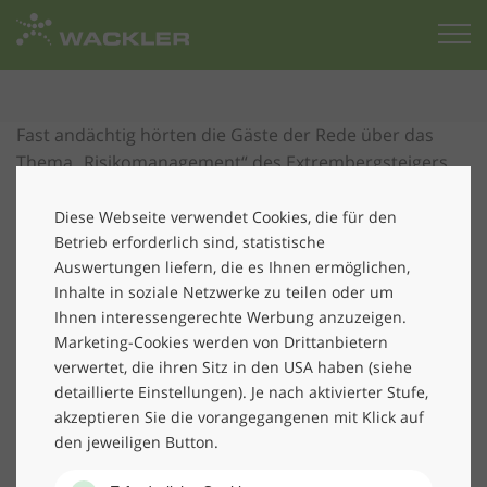
Zur
Startseite
Fast andächtig hörten die Gäste der Rede über das
Thema „Risikomanagement“ des Extrembergsteigers
Reinhold Messners zu, die er anlässlich den
Feierlichkeiten zum 70sten Geburtstages des
Diese Webseite verwendet Cookies, die für den
Aufsichtsratsvorsitzenden Friedrich P. Wacklers
hielt.
Betrieb erforderlich sind, statistische
Auswertungen liefern, die es Ihnen ermöglichen,
In seinen detaillierten Erzählungen zeigte er, dass es
Inhalte in soziale Netzwerke zu teilen oder um
zwischen dem Besteigen von vierzehn 8000er und dem
Ihnen interessengerechte Werbung anzuzeigen.
Führen eines Unternehmens durchaus Parallelen gibt.
Marketing-Cookies werden von Drittanbietern
verwertet, die ihren Sitz in den USA haben (siehe
Um erfolgreich zu sein und um seine Ziele zu erreichen,
detaillierte Einstellungen). Je nach aktivierter Stufe,
gehörten Mut, Überzeugungskraft und oftmals die
akzeptieren Sie die vorangegangenen mit Klick auf
Bereitschaft auch über seine Grenzen zu gehen. Ein
den jeweiligen Button.
Ziel sicher zu erreichen, heißt die Risiken abzuschätzen
und den Mut zu haben,sie einzugehen. Gemäß dem