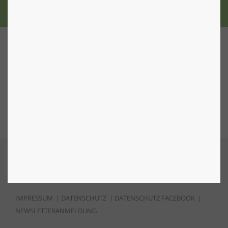
Nach Oben
IMPRESSUM
|
DATENSCHUTZ
|
DATENSCHUTZ FACEBOOK
|
NEWSLETTERANMELDUNG