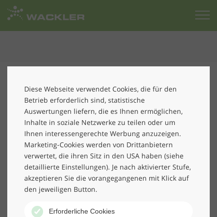
Zur
Startseite
Anderen eine Freude machen und soziales
Engagement unterstützen:
Diese Webseite verwendet Cookies, die für den
Betrieb erforderlich sind, statistische
Wackler spendet Trockenschränke
Auswertungen liefern, die es Ihnen ermöglichen,
an DLRG
Inhalte in soziale Netzwerke zu teilen oder um
Ihnen interessengerechte Werbung anzuzeigen.
Es ist uns ein großes Vergnügen, dem Ortsverband der
Marketing-Cookies werden von Drittanbietern
DLRG Traunstein zwei Trockenschränke im Wert von
verwertet, die ihren Sitz in den USA haben (siehe
detaillierte Einstellungen). Je nach aktivierter Stufe,
insgesamt 11.540 € zu spenden.
akzeptieren Sie die vorangegangenen mit Klick auf
Die Deutsche Lebens-Rettungs-Gesellschaft (DLRG) ist
den jeweiligen Button.
die größte freiwillige Wasserrettungsorganisation der
Welt und leistet somit wichtige gesellschaftliche und
Erforderliche Cookies