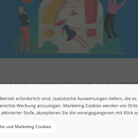
ne neue Runde und wieder sind Ihr Wissen und Ihr Querdenk
Rätsel-Machern, haben wir für Sie neue, spannende, überr
chsten Sach- und Wissensgebieten zusammengestellt. Zeigen 
etrieb erforderlich sind, statistische Auswertungen liefern, die es
erechte Werbung anzuzeigen. Marketing-Cookies werden von Drittan
h aktivierter Stufe, akzeptieren Sie die vorangegangenen mit Klick a
 höher sind Ihre Chancen auf einen Gewinn!
che und Marketing Cookies
eise gewinnen!