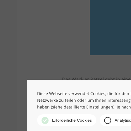
Das Wackler Rätsel geht in ei
mit CUS, dem König unter den 
Aufgaben aus den unterschiedli
Diese Webseite verwendet Cookies, die für den B
Netzwerke zu teilen oder um Ihnen interesseng
im Denksport sind!
haben (siehe detaillierte Einstellungen). Je nac
Je mehr Rätsel Sie lösen, umso
Erforderliche Cookies
Analytis
Gleich mitmachen und tolle Pr