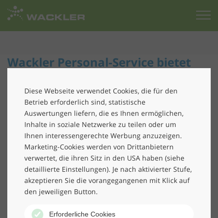
Zur
Startseite
Wackler Personal-Service bietet
spezialisierte Beratung durch
neuen Fachbereich Pädagogik in
Diese Webseite verwendet Cookies, die für den
Betrieb erforderlich sind, statistische
Berlin
Auswertungen liefern, die es Ihnen ermöglichen,
Inhalte in soziale Netzwerke zu teilen oder um
Dem großen Bedarf an pädagogischen Fachkräften
Ihnen interessengerechte Werbung anzuzeigen.
begegnet die Wackler Personal-Service ab sofort mit
Marketing-Cookies werden von Drittanbietern
dem spezialisierten Fachbereich Pädagogik in
Berlin
.
verwertet, die ihren Sitz in den USA haben (siehe
detaillierte Einstellungen). Je nach aktivierter Stufe,
Mit Thomas Schätzle und Dennis Schwarz beraten zwei
akzeptieren Sie die vorangegangenen mit Klick auf
erfahrene Personalberater die Unternehmen und
den jeweiligen Button.
Arbeitssuchenden und helfen, das richtige Match zu
finden. Beide verfügen über langjährige Erfahrungen
Erforderliche Cookies