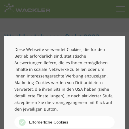
Zur
Startseite
Wackler Jahresauftakt 2023
Der
Geschäftsleitungskreis
der Wackler Group kam für
Diese Webseite verwendet Cookies, die für den
Betrieb erforderlich sind, statistische
zwei Tage zum Jahres-Kick-off zusammen, um die
Auswertungen liefern, die es Ihnen ermöglichen,
Planung für das neue Geschäftsjahr und Strategien für
Inhalte in soziale Netzwerke zu teilen oder um
eine weiterhin erfolgreiche Zukunft zu besprechen.
Ihnen interessengerechte Werbung anzuzeigen.
Während des Strategiemeetings ging es zudem um
Marketing-Cookies werden von Drittanbietern
Zukunftsthemen und Trends wie Digitalisierung und
verwertet, die ihren Sitz in den USA haben (siehe
Robotik, den weiteren Ausbau der Wackler Personal-
detaillierte Einstellungen). Je nach aktivierter Stufe,
Service sowie die Fortführung unseres „
grünen Weges
“
akzeptieren Sie die vorangegangenen mit Klick auf
mit unserer Nachhaltigkeits-Strategie.
den jeweiligen Button.
Als Pionier in Sachen Nachhaltigkeit möchten wir auch
Erforderliche Cookies
weiterhin einen Schritt voraus sein. Nach dem Launch