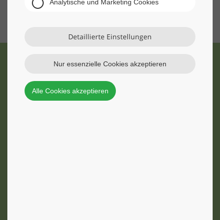
Analytische und Marketing Cookies
Detaillierte Einstellungen
Nur essenzielle Cookies akzeptieren
Alle Cookies akzeptieren
Was können wir für Sie tun?
Wir beraten Sie gerne und erstellen Ihnen ein
individuelles Angebot. Kontaktieren Sie uns!