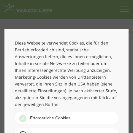
Zur
Startseite
Laut der 24. Umfrage "
Gebäudedienste
in Deutschland"
Diese Webseite verwendet Cookies, die für den
bei Unternehmen der Reinigungsbranche gehört
Betrieb erforderlich sind, statistische
WACKLER zu den TOP 20 im Markt. Veröffentlicht wurde
Auswertungen liefern, die es Ihnen ermöglichen,
das Ranking in der aktuellen August-Ausgabe 2018 der
Inhalte in soziale Netzwerke zu teilen oder um
Fachzeitschrift "rationell reinigen". Mehr als 100
Ihnen interessengerechte Werbung anzuzeigen.
Unternehmen haben sich an der Umfrage beteiligt.
Marketing-Cookies werden von Drittanbietern
verwertet, die ihren Sitz in den USA haben (siehe
detaillierte Einstellungen). Je nach aktivierter Stufe,
akzeptieren Sie die vorangegangenen mit Klick auf
den jeweiligen Button.
Erforderliche Cookies