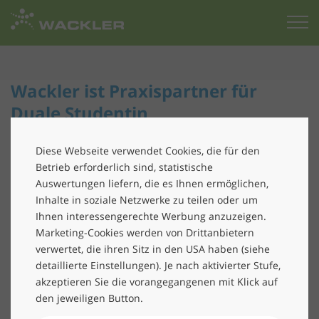
Zur
Startseite
Wackler ist Praxispartner für
Duale Studentin
Seit Oktober 2022 arbeiten wir mit der Internationalen
Diese Webseite verwendet Cookies, die für den
Berufsakademie iba zusammen und fungieren als
Betrieb erforderlich sind, statistische
Praxispartner für eine duale Studentin. Frau Wilhelm
Auswertungen liefern, die es Ihnen ermöglichen,
studiert BWL mit der Fachrichtung
Inhalte in soziale Netzwerke zu teilen oder um
Personalmanagement und absolviert den Praxisteil
Ihnen interessengerechte Werbung anzuzeigen.
ihres Studiums bei Wackler im Bereich Recruiting.
Marketing-Cookies werden von Drittanbietern
verwertet, die ihren Sitz in den USA haben (siehe
An drei Tagen in der Woche unterstützt Frau Wilhelm
detaillierte Einstellungen). Je nach aktivierter Stufe,
unser
Recruiting Center in Leipzig
u.a. im Recruiting-
akzeptieren Sie die vorangegangenen mit Klick auf
und Bewerberprozess, bei der Stellenausschreibung
den jeweiligen Button.
sowie bei der Kommunikation mit den Kandidaten und