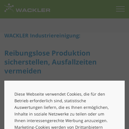
Zur
Startseite
WACKLER Industriereinigung:
Reibungslose Produktion
sicherstellen, Ausfallzeiten
vermeiden
Eine reibungslos laufende Produktion ist ein wichtiger
Erfolgsfaktor für Unternehmen. Corona und die damit
Diese Webseite verwendet Cookies, die für den
verbundenen Lieferengpässe haben gezeigt, wie
Betrieb erforderlich sind, statistische
anfällig Anlagen und Maschinen bei längeren
Auswertungen liefern, die es Ihnen ermöglichen,
Ausfallzeiten zum Beispiel durch Verunreinigungen sein
Inhalte in soziale Netzwerke zu teilen oder um
können. Die Folgen: Mehrkosten für Reparaturen,
Ihnen interessengerechte Werbung anzuzeigen.
zusätzliche Arbeit, Zeitverlust und schlichtweg Ärger.
Marketing-Cookies werden von Drittanbietern