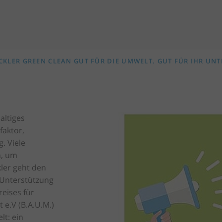
KLER GREEN CLEAN GUT FÜR DIE UMWELT. GUT FÜR IHR UN
altiges
faktor,
. Viele
h, um
kler geht den
 Unterstützung
eises für
.V (B.A.U.M.)
lt: ein