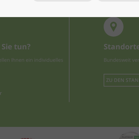
Sie tun?
Standort
llen Ihnen ein individuelles
Bundesweit ver
ZU DEN STA
r