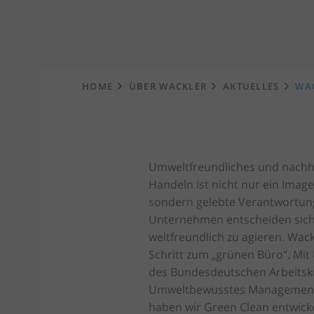
Startseite
HOME
ÜBER WACKLER
AKTUELLES
WAC
Umweltfreundliches und nachh
Handeln ist nicht nur ein Image
sondern gelebte Verantwortung
Unternehmen entscheiden sic
weltfreundlich zu agieren. Wac
Schritt zum „grünen Büro“. Mit
des Bundesdeutschen Arbeitskr
Umweltbewusstes Management e
haben wir Green Clean entwicke