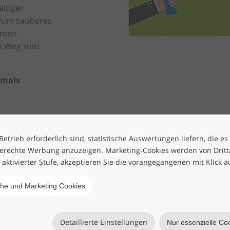
ltiger
ndum sauberes
umen
en Weg zum
mals
etrieb erforderlich sind, statistische Auswertungen liefern, die es
reenclean/
erechte Werbung anzuzeigen. Marketing-Cookies werden von Drittan
h aktivierter Stufe, akzeptieren Sie die vorangegangenen mit Klick a
che und Marketing Cookies
Detaillierte Einstellungen
Nur essenzielle Co