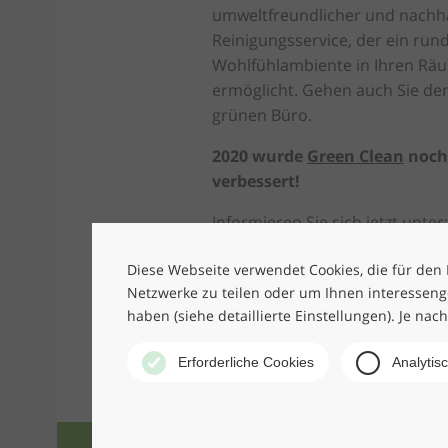
umweltfreundlicher und nachha
Reinigungsservice, der ein ru
Wohlfühlambiente in Ihren Rä
ermöglicht. Gehen auch Sie d
grünen Büro.
2020 wurde
Green Clean
noch
verbessert!
Informieren Sie sich jetzt unter:
https://www.wackler-
Diese Webseite verwendet Cookies, die für den B
group.de/gebaeudereinigung/g
Netzwerke zu teilen oder um Ihnen interesseng
haben (siehe detaillierte Einstellungen). Je nac
Erforderliche Cookies
Analytis