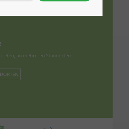
e
treten, an mehreren Standorten:
NDORTEN