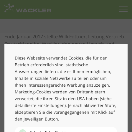
Zur
Startseite
Ende Januar 2017 stellte Willi Fottner, Leitung Vertrieb
Deutschland bei Wackler, den neuen Umwelt-und
Premium-Reinigungsservice
Green Clean
auf dem
Diese Webseite verwendet Cookies, die für den
"Sustainable Office Day" vor. Diese Fachtagung, die
Betrieb erforderlich sind, statistische
B.A.U.M (Bundesdeutschen Arbeitskreises für
Auswertungen liefern, die es Ihnen ermöglichen,
Umweltbewusstes Management e.V.) zusammen mit
Inhalte in soziale Netzwerke zu teilen oder um
der Messegesellschaft Frankfurt veranstaltete, fand im
Ihnen interessengerechte Werbung anzuzeigen.
Rahmen der Fachmesse Paperworld in Frankfurt statt.
Marketing-Cookies werden von Drittanbietern
Themen dieser Veranstaltung waren zum einen
verwertet, die ihren Sitz in den USA haben (siehe
nachhaltiges und ressourcenschonendes Handeln im
detaillierte Einstellungen). Je nach aktivierter Stufe,
Büroalltag, zum anderen war der Tag Anlass, den
akzeptieren Sie die vorangegangenen mit Klick auf
Startschuss zum Wettbewerb "Büro & Umwelt 2017" zu
den jeweiligen Button.
geben. Bei der jährlich stattfindenden Ausschreibung