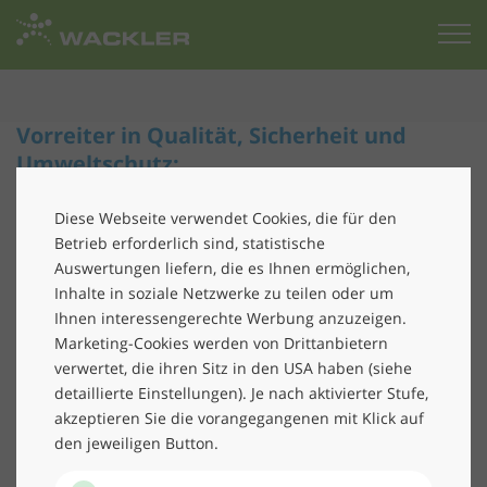
Zur
Startseite
Vorreiter in Qualität, Sicherheit und
Umweltschutz:
Wackler ist 6-fach zertifiziert und
Diese Webseite verwendet Cookies, die für den
klimaneutral
Betrieb erforderlich sind, statistische
Auswertungen liefern, die es Ihnen ermöglichen,
Wackler ist der einzige Dienstleister im Bereich
Inhalte in soziale Netzwerke zu teilen oder um
Ihnen interessengerechte Werbung anzuzeigen.
Gebäudemanagement und Personal-Service in
Marketing-Cookies werden von Drittanbietern
Deutschland, der 6-fach zertifiziert und klimaneutral ist.
verwertet, die ihren Sitz in den USA haben (siehe
Wir freuen uns, unseren Kunden auch weiterhin diesen
detaillierte Einstellungen). Je nach aktivierter Stufe,
hohen Standard in
Qualität
und
Nachhaltigkeit
bieten
akzeptieren Sie die vorangegangenen mit Klick auf
zu können.
den jeweiligen Button.
Wackler hat die Re-Zertifizierung sowie das