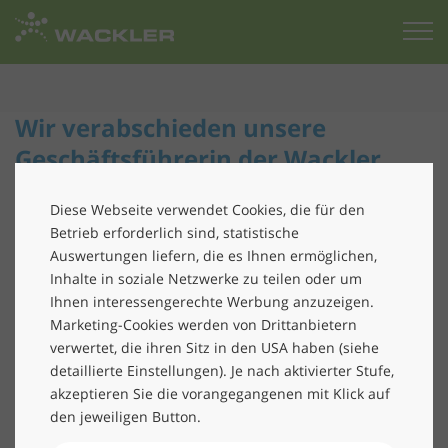
Zur
Startseite
Wir verabschieden unsere
Geschäftsführerin der Wackler
Service Group Süd Birgit Ullrich
Diese Webseite verwendet Cookies, die für den
Nach acht erfolgreichen Jahren verabschieden wir
Betrieb erforderlich sind, statistische
Auswertungen liefern, die es Ihnen ermöglichen,
Birgit Ullrich, Geschäftsführerin der Wackler Service
Inhalte in soziale Netzwerke zu teilen oder um
Group Süd und Mitglied unseres Management-Teams.
Ihnen interessengerechte Werbung anzuzeigen.
Seit Frau Ullrich im Februar 2015 die Leitung der
Marketing-Cookies werden von Drittanbietern
verwertet, die ihren Sitz in den USA haben (siehe
Wackler Service Group Süd übernommen hat, konnte
detaillierte Einstellungen). Je nach aktivierter Stufe,
sie die Gebäude-Service-Sparte in der Region
akzeptieren Sie die vorangegangenen mit Klick auf
erfolgreich auf Wachstumskurs halten.
den jeweiligen Button.
Frau Ullrich hat sich nun entschieden, ihre zweite