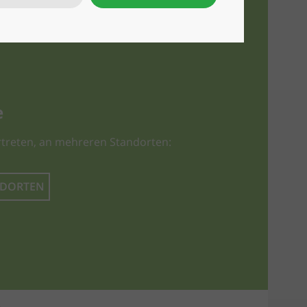
e
treten, an mehreren Standorten:
NDORTEN