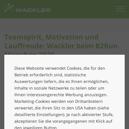
Zur
Startseite
Teamspirit, Motivation und
Lauffreude: Wackler beim B2Run
München 2025
Am 16.7.2025 war es wieder so weit: Das Laufteam der
Diese Webseite verwendet Cookies, die für den
Wackler Group ging beim ausverkauften Münchner
Betrieb erforderlich sind, statistische
Firmenlauf, dem B2Run, gemeinsam mit rund
Auswertungen liefern, die es Ihnen ermöglichen,
Inhalte in soziale Netzwerke zu teilen oder um
30.000 anderen Teilnehmer*innen
an den Start. Auch
Ihnen interessengerechte Werbung anzuzeigen.
dieses Jahr führte die einzigartige Strecke quer durch
Marketing-Cookies werden von Drittanbietern
den Olympiapark – 5,7 Kilometer voller Energie und
verwertet, die ihren Sitz in den USA haben (siehe
Teamgeist. Am Olympiasee hieß es noch einmal
detaillierte Einstellungen). Je nach aktivierter Stufe,
durchziehen, bevor es zum krönenden Abschluss in
akzeptieren Sie die vorangegangenen mit Klick auf
das traditionsreiche Olympiastadion ging – ein echtes
den jeweiligen Button.