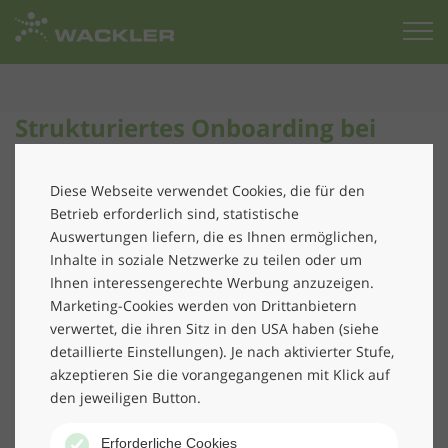
Zur
Startseite
Strukturiertes Onboarding bei
Wackler: Werte, Vision und
Vernetzung für neue
Diese Webseite verwendet Cookies, die für den
Mitarbeiter*innen
Betrieb erforderlich sind, statistische
Auswertungen liefern, die es Ihnen ermöglichen,
Inhalte in soziale Netzwerke zu teilen oder um
Ein gelungener Einstieg ins Unternehmen ist der
Ihnen interessengerechte Werbung anzuzeigen.
Schlüssel für langfristigen Erfolg – deshalb legt Wackler
Marketing-Cookies werden von Drittanbietern
großen Wert auf ein strukturiertes, persönliches und
verwertet, die ihren Sitz in den USA haben (siehe
unternehmensübergreifendes Onboarding. Am 9. und
detaillierte Einstellungen). Je nach aktivierter Stufe,
10. April fand am Starnberger See erneut der
akzeptieren Sie die vorangegangenen mit Klick auf
traditionelle Onboarding-Workshop für neue
den jeweiligen Button.
Mitarbeiter*innen der Wackler Group statt. Unter der
Leitung von Vorstand/CEO Peter Blenke erhielten die
Erforderliche Cookies