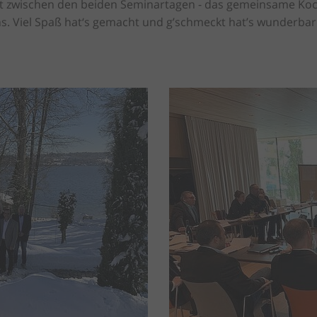
ght zwischen den beiden Seminartagen - das gemeinsame K
hs. Viel Spaß hat‘s gemacht und g’schmeckt hat’s wunderbar