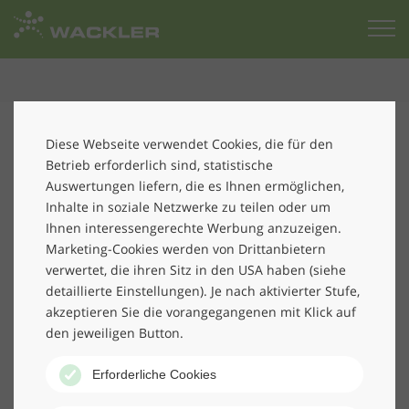
Zur
Startseite
„Strategisches Verkaufen“ war Thema des Workshops,
an dem Niederlassungsleiter, Key-Account Manager,
Diese Webseite verwendet Cookies, die für den
Verkaufsleiter und das Team des Proposal Centers von
Betrieb erforderlich sind, statistische
Wackler vom 20. bis 22. Oktober 2015 in Dresden
Auswertungen liefern, die es Ihnen ermöglichen,
teilnahmen. Im Mittelpunkt der Veranstaltung standen
Inhalte in soziale Netzwerke zu teilen oder um
die Erarbeitung von Methoden und Techniken
Ihnen interessengerechte Werbung anzuzeigen.
Marketing-Cookies werden von Drittanbietern
strategischen Verkaufens. Praxisnahe Vorträge und
verwertet, die ihren Sitz in den USA haben (siehe
Workshops sorgten dafür, dass Theorie und Praxis des
detaillierte Einstellungen). Je nach aktivierter Stufe,
Strategischen Verkaufs stark miteinander verbunden
akzeptieren Sie die vorangegangenen mit Klick auf
wurden. Außerdem sorgten zahlreiche
den jeweiligen Button.
Diskussionsrunden und Gruppenarbeiten für eine
aktive Einbindung der Teilnehmer.
Erforderliche Cookies