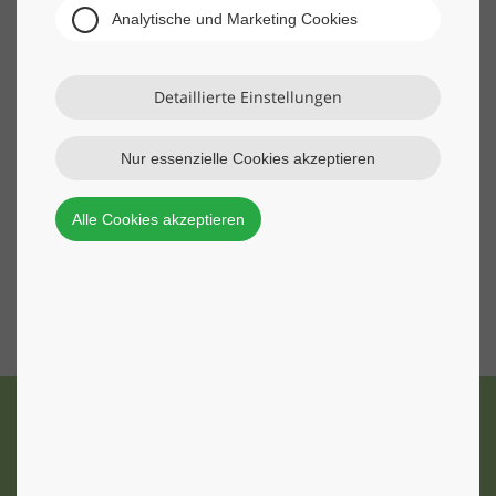
Analytische und Marketing Cookies
Detaillierte Einstellungen
Nur essenzielle Cookies akzeptieren
Sachsens König „August der
Alle Teilnehmer hatten stets den
Starke“ ließ es sich nicht
Blick nach vorn gerichtet – beim
Alle Cookies akzeptieren
nehmen, den Wackler-Strategen
strategischen „Dazulernen“ wie
sein Dresden bei einer
auch in der täglichen Arbeit.
Stadtrundfahrt zu zeigen.