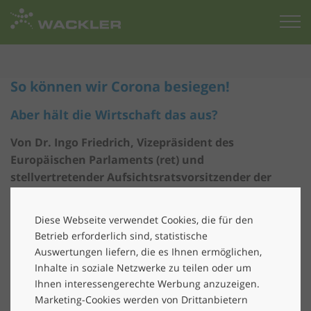
Zur
Startseite
So können wir Corona besiegen!
Aber hält die Wirtschaft das aus?
Von Dr. Ingo Friedrich, Vizepräsident des
Europäischen Parlaments (ret) und
stellvertretender
Aufsichtsratsvorsitzender der
Wackler Holding SE
Diese Webseite verwendet Cookies, die für den
Betrieb erforderlich sind, statistische
Im Augenblick leiden wir alle noch unter einer Art
Auswertungen liefern, die es Ihnen ermöglichen,
Corona-Depression und viele werden von den
Inhalte in soziale Netzwerke zu teilen oder um
Blockaden und Lockdowns sogar in ihrer
Ihnen interessengerechte Werbung anzuzeigen.
wirtschaftlichen Existenz bedroht. Aber fast gemäß der
Marketing-Cookies werden von Drittanbietern
alten Philosophen-Weisheit ist „die Hilfe am nächsten,