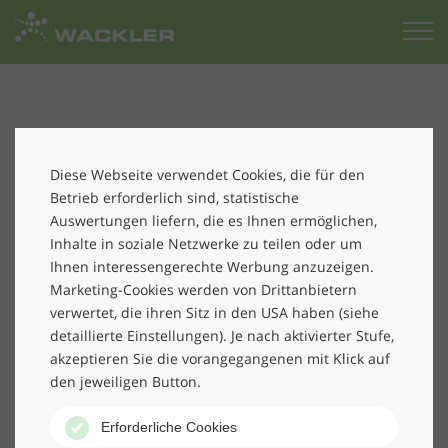
Zur
Startseite
Der hohe bürokratische Aufwand der
Diese Webseite verwendet Cookies, die für den
Aufzeichnungspflicht derzeit Thema Nr. 1 bei der
Betrieb erforderlich sind, statistische
Fachzeitschrift „rationell reinigen“
Auswertungen liefern, die es Ihnen ermöglichen,
Inhalte in soziale Netzwerke zu teilen oder um
Ihnen interessengerechte Werbung anzuzeigen.
Marketing-Cookies werden von Drittanbietern
Quellenhinweis: Holzmann Medien GmbH & Co KG,
verwertet, die ihren Sitz in den USA haben (siehe
Peter Hartmann, rationell reinigen
detaillierte Einstellungen). Je nach aktivierter Stufe,
akzeptieren Sie die vorangegangenen mit Klick auf
den jeweiligen Button.
www.rationell-reinigen.de
Erforderliche Cookies