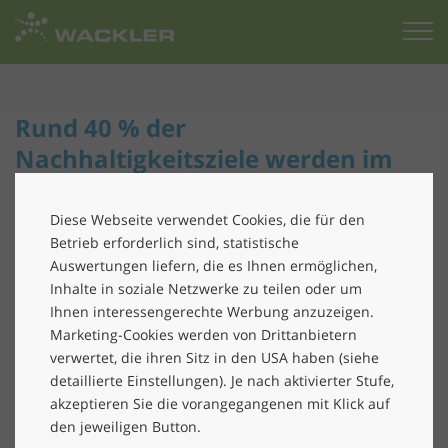
Zur
Startseite
Rund 40 % der
Nachhaltigkeitsziele werden im
Gebäudemanagement erreicht
Diese Webseite verwendet Cookies, die für den
Betrieb erforderlich sind, statistische
Jetzt starten: mit unserer Checkliste für
Auswertungen liefern, die es Ihnen ermöglichen,
nachhaltiges Facility Management
Inhalte in soziale Netzwerke zu teilen oder um
Ihnen interessengerechte Werbung anzuzeigen.
Nachhaltiges Handeln ist für Unternehmen die
Marketing-Cookies werden von Drittanbietern
Herausforderung des 21. Jahrhunderts. Nicht zuletzt
verwertet, die ihren Sitz in den USA haben (siehe
neue Regularien
machen es notwendig, dass
detaillierte Einstellungen). Je nach aktivierter Stufe,
Unternehmen jetzt handeln.
akzeptieren Sie die vorangegangenen mit Klick auf
den jeweiligen Button.
Ein großes Potenzial für das Erreichen von