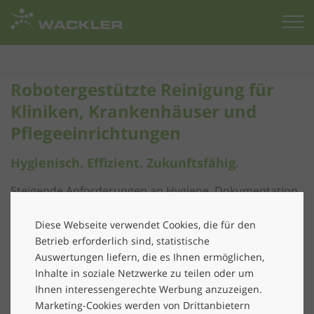
Zur
Startseite
Robotergestützte Reinigung für
Kliniken, Krankenhäuser und
Pflegeeinrichtungen
Hygienisch. Effizient. Zukunftsfähig.
Steigende Anforderungen an Hygiene, Dokumentation
und Nachhaltigkeit sowie der zunehmende
Personalmangel stellen Gesundheitseinrichtungen vor
Diese Webseite verwendet Cookies, die für den
Betrieb erforderlich sind, statistische
große Herausforderungen.
Auswertungen liefern, die es Ihnen ermöglichen,
Die Lösung:
Inhalte in soziale Netzwerke zu teilen oder um
Ihnen interessengerechte Werbung anzuzeigen.
Ein intelligentes Zusammenspiel aus professionellem
Marketing-Cookies werden von Drittanbietern