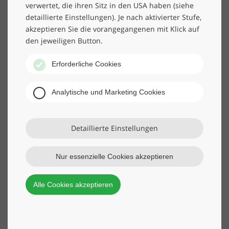
Reinigungspersonal und moderner Reinigungsrobotik.
verwertet, die ihren Sitz in den USA haben (siehe
detaillierte Einstellungen). Je nach aktivierter Stufe,
akzeptieren Sie die vorangegangenen mit Klick auf
den jeweiligen Button.
Erforderliche Cookies
Analytische und Marketing Cookies
Detaillierte Einstellungen
Nur essenzielle Cookies akzeptieren
Reinigungsroboter im Gesundheitswesen
Alle Cookies akzeptieren
– Ihre Vorteile auf einen Blick:
Hygiene im Fokus
: Roboter übernehmen