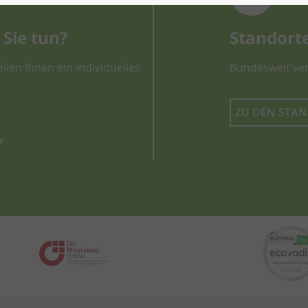
Sie tun?
Standort
llen Ihnen ein individuelles
Bundesweit ver
ZU DEN STA
r