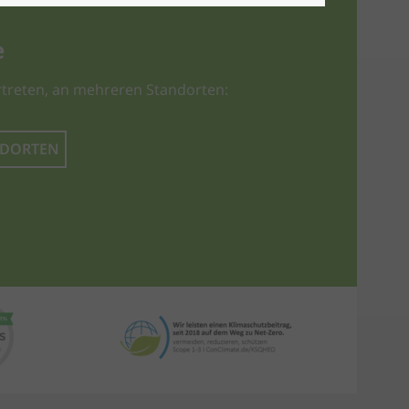
e
treten, an mehreren Standorten:
NDORTEN