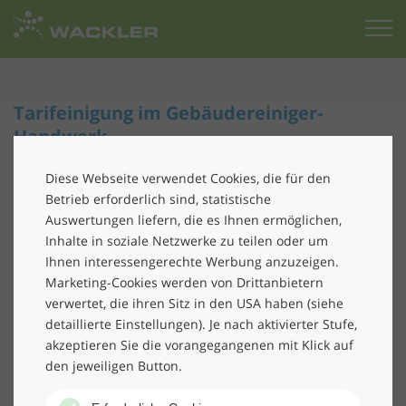
Zur
Startseite
Tarifeinigung im Gebäudereiniger-
Handwerk
Löhne für Gebäudereiniger steigen
Diese Webseite verwendet Cookies, die für den
Betrieb erforderlich sind, statistische
Die Gewerkschaft IG BAU und der
Auswertungen liefern, die es Ihnen ermöglichen,
Bundesinnungsverband des Gebäudereiniger-
Inhalte in soziale Netzwerke zu teilen oder um
Handwerks (BIV) auf Arbeitgeberseite haben sich auf
Ihnen interessengerechte Werbung anzuzeigen.
Marketing-Cookies werden von Drittanbietern
einen 27-monatigen Tarifvertrag für das
verwertet, die ihren Sitz in den USA haben (siehe
Gebäudereiniger-Handwerk geeinigt.
detaillierte Einstellungen). Je nach aktivierter Stufe,
Damit steigen zum 1. Oktober 2022 die Löhne in
akzeptieren Sie die vorangegangenen mit Klick auf
Deutschlands beschäftigungsstärkstem Handwerk in
den jeweiligen Button.
allen neun Lohngruppen. Die zweite Erhöhungsstufe