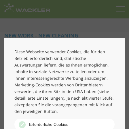
Zur
Startseite
NEW WORK - NEW CLEANING
Neue Service-Konzepte für die
Diese Webseite verwendet Cookies, die für den
Betrieb erforderlich sind, statistische
Gebäudereinigung
Auswertungen liefern, die es Ihnen ermöglichen,
Inhalte in soziale Netzwerke zu teilen oder um
Ihnen interessengerechte Werbung anzuzeigen.
Marketing-Cookies werden von Drittanbietern
verwertet, die ihren Sitz in den USA haben (siehe
detaillierte Einstellungen). Je nach aktivierter Stufe,
akzeptieren Sie die vorangegangenen mit Klick auf
den jeweiligen Button.
Unsere Arbeitswelt hat sich verändert. Homeoffice,
Desksharing, Open Workspaces – Arbeitsplatz-
Erforderliche Cookies