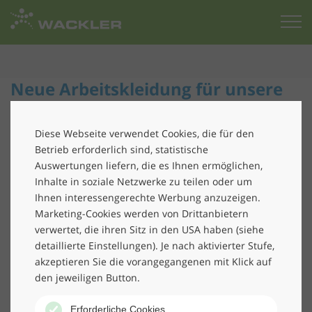
Zur
Startseite
Neue Arbeitskleidung für unsere
Reinigungskräfte: praktisch,
bequem – und nachhaltig!
Diese Webseite verwendet Cookies, die für den
Betrieb erforderlich sind, statistische
Wir statten unsere Mitarbeiter*innen in der
Auswertungen liefern, die es Ihnen ermöglichen,
Gebäudereinigung
mit neuer Arbeitskleidung aus. Die
Inhalte in soziale Netzwerke zu teilen oder um
neuen Überwurfkasacks sind praktisch: sie verfügen
Ihnen interessengerechte Werbung anzuzeigen.
Marketing-Cookies werden von Drittanbietern
z.B. über eine integrierte Schlüsselhalterung, und sind
verwertet, die ihren Sitz in den USA haben (siehe
bequem: man kann einfach hineinschlupfen und sie so
detaillierte Einstellungen). Je nach aktivierter Stufe,
schnell und einfach überziehen. Und das Beste: sie sind
akzeptieren Sie die vorangegangenen mit Klick auf
nachhaltig! Sie wurden in Europa produziert, der
den jeweiligen Button.
Aufdruck wurde in Deutschland vorgenommen und die
Stoffe sind größtenteils Fairtrade zertifiziert.
Erforderliche Cookies