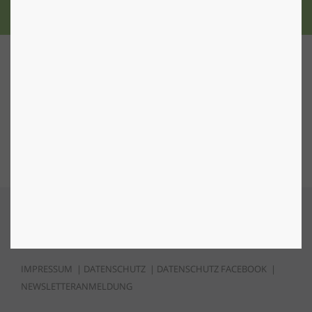
Nach Oben
IMPRESSUM
|
DATENSCHUTZ
|
DATENSCHUTZ FACEBOOK
|
NEWSLETTERANMELDUNG