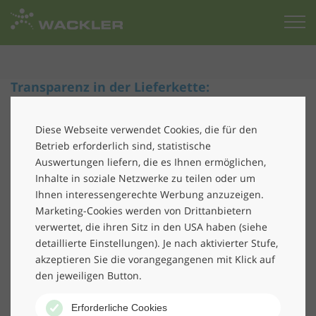
Zur
Startseite
Transparenz in der Lieferkette:
Nachhaltigkeit bei Vergabe-
Diese Webseite verwendet Cookies, die für den
Verfahren: Umdenken geboten
Betrieb erforderlich sind, statistische
Auswertungen liefern, die es Ihnen ermöglichen,
In der aktuellen Ausgabe von B.A.U.M. Insights,
Inhalte in soziale Netzwerke zu teilen oder um
veröffentlicht von B.A.U.M. e.V., dem Netzwerk für
Ihnen interessengerechte Werbung anzuzeigen.
nachhaltiges Wirtschaften, steht die Transparenz in
Marketing-Cookies werden von Drittanbietern
der Lieferkette im Fokus. Dabei berichtet Peter Blenke,
verwertet, die ihren Sitz in den USA haben (siehe
Vorstand/CEO der Wackler Holding SE, über
detaillierte Einstellungen). Je nach aktivierter Stufe,
Nachhaltigkeit bei Vergabe-Verfahren.
akzeptieren Sie die vorangegangenen mit Klick auf
den jeweiligen Button.
Das Thema Nachhaltigkeit spielt bei öffentlichen
Ausschreibungen noch immer eine geringe Rolle: In
Erforderliche Cookies