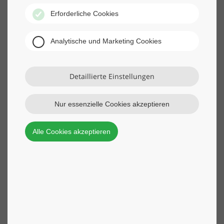
wie sie erfolgreich und zuggleich klimaverträglich
Erforderliche Cookies
wirtschaften können.
Wackler Vorstand/CEO Peter Blenke hat Prof. Dr.
Analytische und Marketing Cookies
Christian Berg, Experte für nachhaltiges
Wirtschaften, gefragt:
Detaillierte Einstellungen
Nur essenzielle Cookies akzeptieren
Alle Cookies akzeptieren