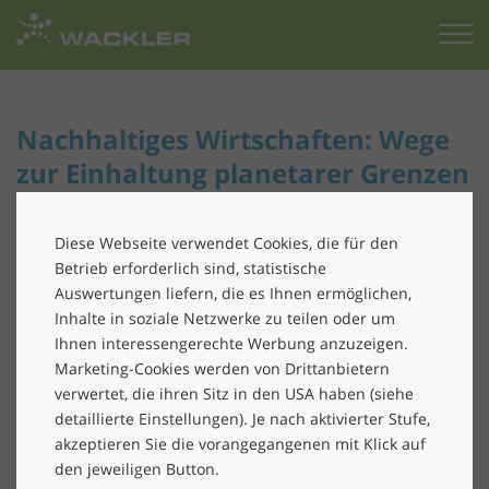
Zur
Startseite
Nachhaltiges Wirtschaften: Wege
zur Einhaltung planetarer Grenzen
in Unternehmen
Diese Webseite verwendet Cookies, die für den
Frage von Wackler Vorstand/CEO Peter Blenke
Betrieb erforderlich sind, statistische
an Prof. Dr. Christian Berg
Auswertungen liefern, die es Ihnen ermöglichen,
Inhalte in soziale Netzwerke zu teilen oder um
Die anhaltende Belastung der Welt ist nicht allein
Ihnen interessengerechte Werbung anzuzeigen.
durch die Vielzahl von Krisen und Konflikten bedingt,
Marketing-Cookies werden von Drittanbietern
sondern auch durch deren Gleichzeitigkeit. Besonders
verwertet, die ihren Sitz in den USA haben (siehe
die Herausforderungen der Klimakrise betreffen uns
detaillierte Einstellungen). Je nach aktivierter Stufe,
alle in erheblichem Maße.
akzeptieren Sie die vorangegangenen mit Klick auf
den jeweiligen Button.
Daher stellt sich vor allem für Unternehmen die Frage,