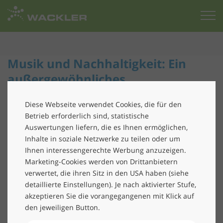
Zur
Startseite
Musik und Nachhaltigkeit: Ein
außergewöhnliches
Konzerterlebnis mit dem New
Diese Webseite verwendet Cookies, die für den
World Orchestra
Betrieb erforderlich sind, statistische
Auswertungen liefern, die es Ihnen ermöglichen,
Kunststoff – eine Zeitreise
Inhalte in soziale Netzwerke zu teilen oder um
Die Wackler Group freut sich, Sponsor des
Ihnen interessengerechte Werbung anzuzeigen.
Marketing-Cookies werden von Drittanbietern
beeindruckenden Konzertprojekts „Kunststoff – eine
verwertet, die ihren Sitz in den USA haben (siehe
Zeitreise“ des New World Orchestra zu sein. Dieses
detaillierte Einstellungen). Je nach aktivierter Stufe,
Event kombiniert Musik und Wissenschaft, um auf die
akzeptieren Sie die vorangegangenen mit Klick auf
drängende Problematik des Plastikmülls aufmerksam
den jeweiligen Button.
zu machen.