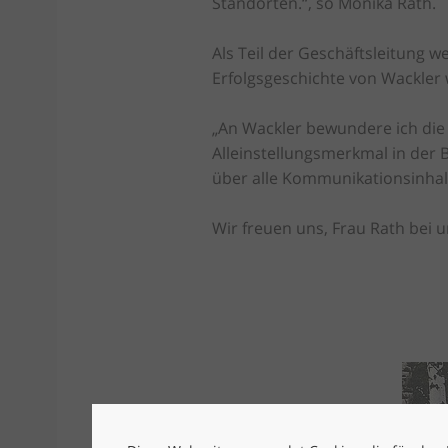
Standorten.“, so Monika Rath.
Als Teil der Geschäftsleitung w
Erfolgsgeschichte von Wackler 
„An Wackler bewundere ich die
Alleinstellungsmerkmal in der 
über alle Kommunikationsinhalt
Wir freuen uns, Frau Rath bei 