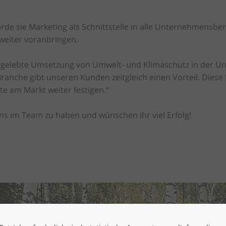
erde sie Marketing als Schnittstelle in alle Unternehmensbe
weiter voranbringen.
 gelebte Umsetzung von Umwelt- und Klimaschutz in der Un
Branche gibt unseren Kunden zeitgleich einen Vorteil. Diese
e am Markt weiter festigen.“
uns im Team zu haben und wünschen ihr viel Erfolg!