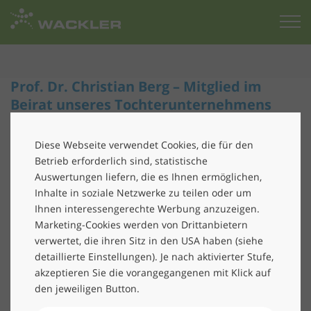
Zur
Startseite
Prof. Dr. Christian Berg – Mitglied im
Beirat unseres Tochterunternehmens
ConClimate GmbH
Diese Webseite verwendet Cookies, die für den
Prof. Dr. Christian Berg, Honorarprofessor für
Betrieb erforderlich sind, statistische
Nachhaltigkeit und Globaler Wandel an der TU
Auswertungen liefern, die es Ihnen ermöglichen,
Clausthal und Mitglied im Präsidium der Deutschen
Inhalte in soziale Netzwerke zu teilen oder um
Gesellschaft Club of Rome, ist zum Mitglied des Beirats
Ihnen interessengerechte Werbung anzuzeigen.
unsereres Tochterunternehmens ConClimate GmbH in
Marketing-Cookies werden von Drittanbietern
München bestellt worden. Prof. Berg ist seit Dezember
verwertet, die ihren Sitz in den USA haben (siehe
2020 in seiner Funktion als „Wissenschaftlicher Beirat“
detaillierte Einstellungen). Je nach aktivierter Stufe,
fachlich zu allen Fragen der inhaltlichen
akzeptieren Sie die vorangegangenen mit Klick auf
den jeweiligen Button.
Weiterentwicklung und zur strategischen Ausrichtung
des Unternehmens und bei Kundenprojekten beratend