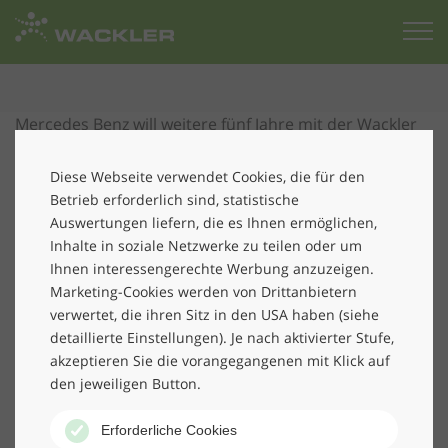
Zur
Startseite
Mercedes Benz will weitere fünf Jahre mit der Wackler
Service Group Süd zusammenarbeiten. Dies entschied
das Automobilunternehmen im Dezember 2017.
Diese Webseite verwendet Cookies, die für den
Wackler konnte sich gegenüber einer großen Anzahl
Betrieb erforderlich sind, statistische
von Wettbewerbern behaupten und gewann die
Auswertungen liefern, die es Ihnen ermöglichen,
Inhalte in soziale Netzwerke zu teilen oder um
Ausschreibung in der zweiten Entscheidungsrunde, in
Ihnen interessengerechte Werbung anzuzeigen.
der nur noch drei Unternehmen zur Auswahl standen.
Marketing-Cookies werden von Drittanbietern
Wackler ist seit vielen Jahren bereits für die Mercedes-
verwertet, die ihren Sitz in den USA haben (siehe
Niederlassungen in München tätig. Mit dem
detaillierte Einstellungen). Je nach aktivierter Stufe,
Neuauftrag kommen weitere Niederlassungen in
akzeptieren Sie die vorangegangenen mit Klick auf
Augsburg und Nürnberg hinzu. Ein wichtiges Kriterium
den jeweiligen Button.
für die Auftragsvergabe war sicherlich die
Zufriedenheit des Kunden mit der
Qualität der
Erforderliche Cookies