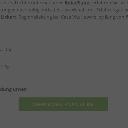
unseres Tochterunternehmens
RoboPlanet
erfahren Sie, wi
tungen nachhaltig entlastet – praxisnah, mit Erfahrungen 
Lickert
, Regionalleitung bei Casa Vital, sowie Joy Jiang von
P
alltag
stung
dung unter
:
WWW.ROBO-PLANET.DE