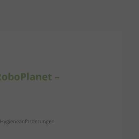
RoboPlanet –
r Hygieneanforderungen