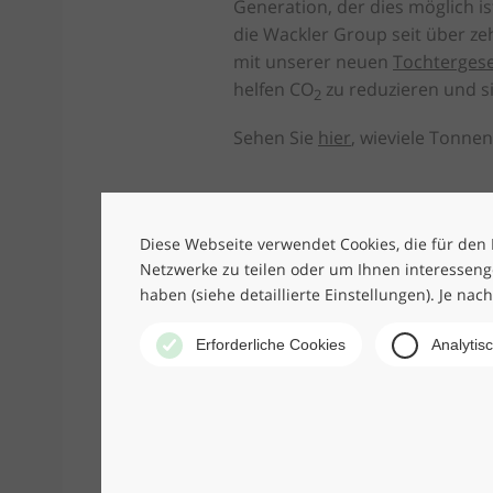
Generation, der dies möglich i
die Wackler Group seit über zeh
mit unserer neuen
Tochtergese
helfen CO
zu reduzieren und si
2
Sehen Sie
hier
, wieviele Tonne
Diese Webseite verwendet Cookies, die für den B
Netzwerke zu teilen oder um Ihnen interesseng
haben (siehe detaillierte Einstellungen). Je nac
Erforderliche Cookies
Analytis