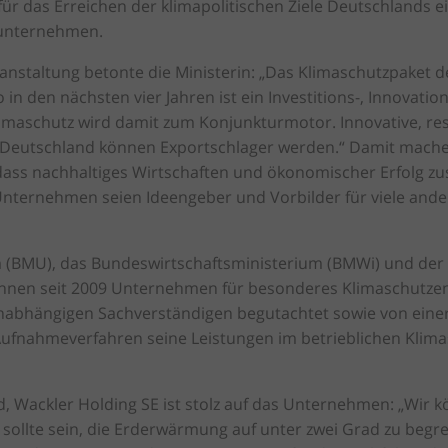
ür das Erreichen der klimapolitischen Ziele Deutschlands ei
sunternehmen.
eranstaltung betonte die Ministerin: „Das Klimaschutzpaket
in den nächsten vier Jahren ist ein Investitions-, Innovatio
maschutz wird damit zum Konjunkturmotor. Innovative, r
Deutschland können Exportschlager werden.“ Damit mache sic
 dass nachhaltiges Wirtschaften und ökonomischer Erfolg 
Unternehmen seien Ideengeber und Vorbilder für viele an
(BMU), das Bundeswirtschaftsministerium (BMWi) und der 
hnen seit 2009 Unternehmen für besonderes Klimaschutze
bhängigen Sachverständigen begutachtet sowie von einer 
ufnahmeverfahren seine Leistungen im betrieblichen Klimas
d, Wackler Holding SE ist stolz auf das Unternehmen: „Wir
l sollte sein, die Erderwärmung auf unter zwei Grad zu begre