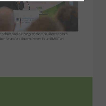
a Schulz sind die ausgezeichneten Unternehmen
eber für andere Unternehmen. Foto: BMU/Toni