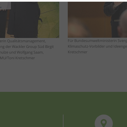
Für Bundesumweltministerin Svenj
terin Qualitätsmanagement,
Klimaschutz-Vorbilder und Ideeng
ng der Wackler Group Süd Birgit
Kretschmer
chulze und Wolfgang Saam,
 BMU/Toni Kretschmer