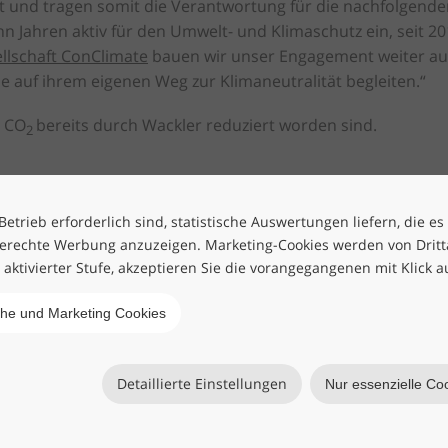
st und tragen somit die Verantwortung für die nachfolgende
n Jahren aktiv für den Umwelt- und Klimaschutz ein, seit 20
llschaft ConClimate
bauen wir unser Engagement weiter a
e auf ihrem eigenen Weg zur Klimaneutralität begleiten.“
n CO
bereits durch Wackler reduziert worden sind.
2
etrieb erforderlich sind, statistische Auswertungen liefern, die es
erechte Werbung anzuzeigen. Marketing-Cookies werden von Drittan
h aktivierter Stufe, akzeptieren Sie die vorangegangenen mit Klick a
che und Marketing Cookies
Detaillierte Einstellungen
Nur essenzielle Co