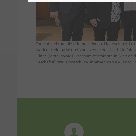
Zurecht stolz auf die Urkunde: Renate Haunschmid, Lei
Wackler Holding SE und Vorsitzende der Geschäftsführu
Ullrich (Mitte) sowie Bundesumweltministerin Svenja S
Geschäftsführer Klimaschutz-Unternehmen e.V.. Foto: