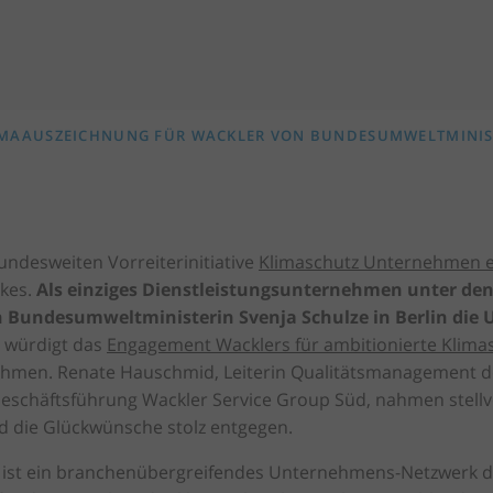
IMAAUSZEICHNUNG FÜR WACKLER VON BUNDESUMWELTMINIST
bundesweiten Vorreiterinitiative
Klimaschutz Unternehmen e
kes.
Als einziges Dienstleistungsunternehmen unter den 
n Bundesumweltministerin Svenja Schulze in Berlin die 
 würdigt das
Engagement Wacklers für ambitionierte Klimas
men. Renate Hauschmid, Leiterin Qualitätsmanagement de
r Geschäftsführung Wackler Service Group Süd, nahmen stell
 die Glückwünsche stolz entgegen.
ist ein branchenübergreifendes Unternehmens-Netzwerk de