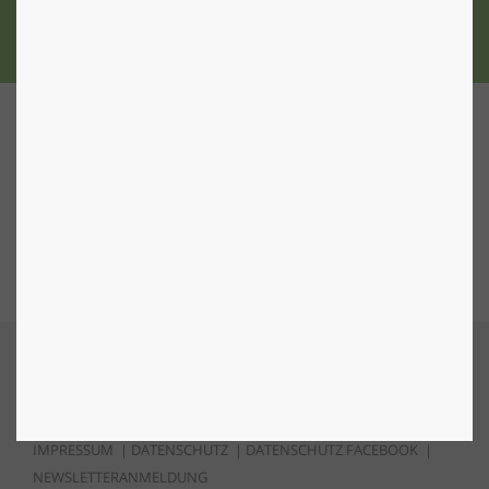
ZU DEN STANDORTEN
Nach Oben
IMPRESSUM
|
DATENSCHUTZ
|
DATENSCHUTZ FACEBOOK
|
NEWSLETTERANMELDUNG