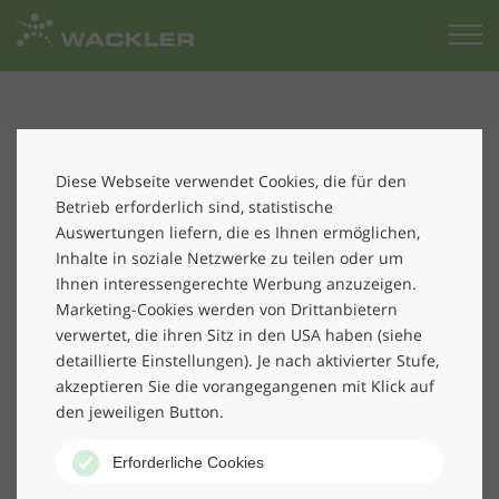
Zur
Startseite
Die Kolleginnen und Kollegen der Cottbuser
Niederlassung der
Wackler Personal-Services
wissen
Diese Webseite verwendet Cookies, die für den
wo es lang geht. Sie machen nicht nur einen tollen Job,
Betrieb erforderlich sind, statistische
ihre Erfolge finden sich auch in der lokalen Presse
Auswertungen liefern, die es Ihnen ermöglichen,
wieder. Am Beispiel des 47-jährigen Großäscheners
Inhalte in soziale Netzwerke zu teilen oder um
Volker Gunder zeigt die Lausitzer Sonntagszeitung,
Ihnen interessengerechte Werbung anzuzeigen.
dass Niederlassungsleiter Kay Noack und
Marketing-Cookies werden von Drittanbietern
Personaldisponentin Elke Wolf genau das richtige
verwertet, die ihren Sitz in den USA haben (siehe
„Händchen“ haben. Zum einen wissen sie, welche
detaillierte Einstellungen). Je nach aktivierter Stufe,
akzeptieren Sie die vorangegangenen mit Klick auf
Fachkräfte und Mitarbeiter die regionalen
den jeweiligen Button.
Unternehmen für sich suchen, zum anderen verfügen
sie über das fachliche Knowhow, die richtigen
Erforderliche Cookies
Bewerber zu finden und zu erkennen. Den beiden