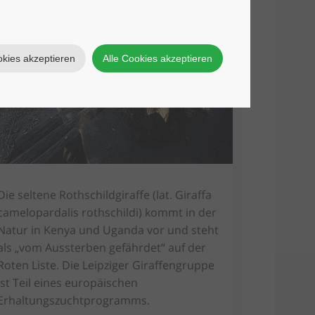
okies akzeptieren
Alle Cookies akzeptieren
Die seltene Rothschildgiraffe (lat. Giraffa
camelopardalis rothschildi) kommt in der
Natur in Kenya und Uganda vor und steht
als „vom Aussterben gefährdet“ auf der
Roten Liste. Die Leipziger Giraffengruppe
ist Teil eines europäischen
Erhaltungszuchtprogramms.