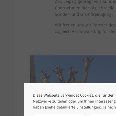
Zoo Leipzig geprägt von Kunde
übernehmen hier täglich vielfäl
Sonder- und Grundreinigung.
Wir freuen uns, als Partner des
zugleich Verantwortung für de
Diese Webseite verwendet Cookies, die für den B
Netzwerke zu teilen oder um Ihnen interesseng
haben (siehe detaillierte Einstellungen). Je nac