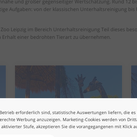
nnähe und großer gegenseitiger Wertschätzung. Rund 12 bi
tige Aufgaben: von der klassischen Unterhaltsreinigung bis
 Zoo Leipzig im Bereich Unterhaltsreinigung Teil dieses bes
n Erhalt einer bedrohten Tierart zu übernehmen.
etrieb erforderlich sind, statistische Auswertungen liefern, die es
erechte Werbung anzuzeigen. Marketing-Cookies werden von Drittan
h aktivierter Stufe, akzeptieren Sie die vorangegangenen mit Klick a