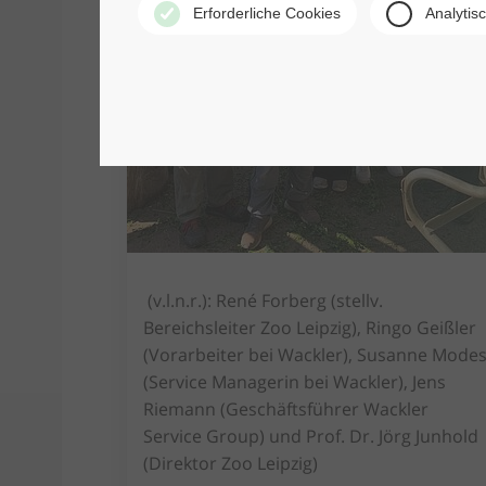
Erforderliche Cookies
Analytis
(v.l.n.r.): René Forberg (stellv.
Bereichsleiter Zoo Leipzig), Ringo Geißler
(Vorarbeiter bei Wackler), Susanne Mode
(Service Managerin bei Wackler), Jens
Riemann (Geschäftsführer Wackler
Service Group) und Prof. Dr. Jörg Junhold
(Direktor Zoo Leipzig)