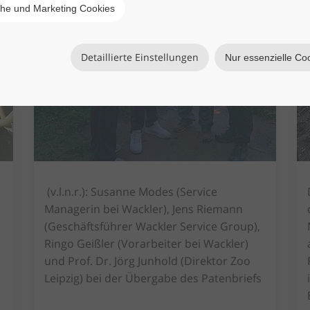
che und Marketing Cookies
Detaillierte Einstellungen
Nur essenzielle Co
(v.l.n.r.): Susanne Modes (Service
Managerin bei Wackler), Jens Riemann
s
(Geschäftsführer Wackler Service Group),
Ringo Geißler (Vorarbeiter bei Wackler)
und Prof. Dr. Jörg Junhold (Direktor Zoo
Leipzig) bei der Übergabe des Patenbriefs