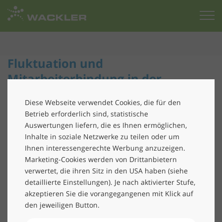
Zur
Startseite
Fluktuation und
Mitarbeiterbindung in der
Gebäudereinigung
Diese Webseite verwendet Cookies, die für den
Konjunkturindex Facility Services: aktuelle
Betrieb erforderlich sind, statistische
Trends und Themen der Branche
Auswertungen liefern, die es Ihnen ermöglichen,
Inhalte in soziale Netzwerke zu teilen oder um
Für die aktuelle Studie wurden 53 Unternehmen im
Ihnen interessengerechte Werbung anzuzeigen.
Facility Management befragt. Eine Herausforderung,
Marketing-Cookies werden von Drittanbietern
der sich alle Unternehmen gegenübersehen, ist die
verwertet, die ihren Sitz in den USA haben (siehe
detaillierte Einstellungen). Je nach aktivierter Stufe,
Fluktuationsquote. Diese beträgt im infrastrukturellen
akzeptieren Sie die vorangegangenen mit Klick auf
Gebäudemanagement 9,7 Prozent (Median: 9,6
den jeweiligen Button.
Prozent). Insbesondere im ersten Jahr der
Betriebszugehörigkeit verlassen überproportional viele