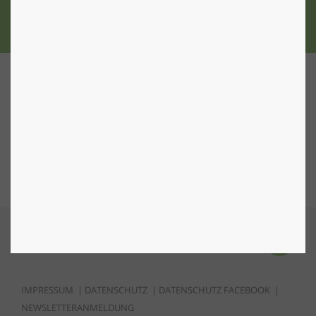
ZU DEN STANDORTEN
Nach Oben
IMPRESSUM
|
DATENSCHUTZ
|
DATENSCHUTZ FACEBOOK
|
NEWSLETTERANMELDUNG