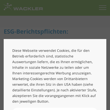
Zur
Startseite
ESG-Berichtspflichten:
Neue Regeln für mehr Nachhaltigkeit und
ihre Bedeutung für die Lieferkette
Diese Webseite verwendet Cookies, die für den
Betrieb erforderlich sind, statistische
Die drei Buchstaben ESG (Environment, Social,
Auswertungen liefern, die es Ihnen ermöglichen,
Governance) prägen derzeit die Immobilienwirtschaft
Inhalte in soziale Netzwerke zu teilen oder um
wie kaum ein anderes Thema. Die EU hat mit der
Ihnen interessengerechte Werbung anzuzeigen.
Taxonomie ein Regelwerk geschaffen, um nachhaltiges
Marketing-Cookies werden von Drittanbietern
Handeln zu definieren und über Finanzströme
verwertet, die ihren Sitz in den USA haben (siehe
nachhaltiges und verantwortungsvolles Handeln zu
detaillierte Einstellungen). Je nach aktivierter Stufe,
incentivieren. Die Debatte hierum und die Regulatorik
akzeptieren Sie die vorangegangenen mit Klick auf
zeigen bereits Wirkung: Viele Unternehmen haben
den jeweiligen Button.
Nachhaltigkeit in ihrer Organisation verankert und