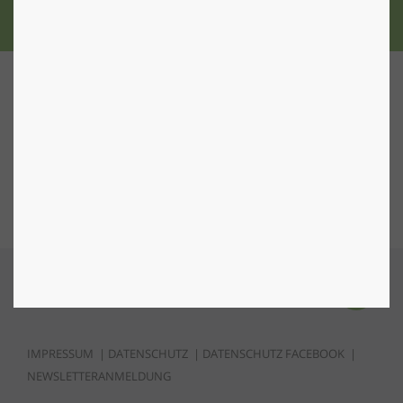
Nach Oben
IMPRESSUM
|
DATENSCHUTZ
|
DATENSCHUTZ FACEBOOK
|
NEWSLETTERANMELDUNG